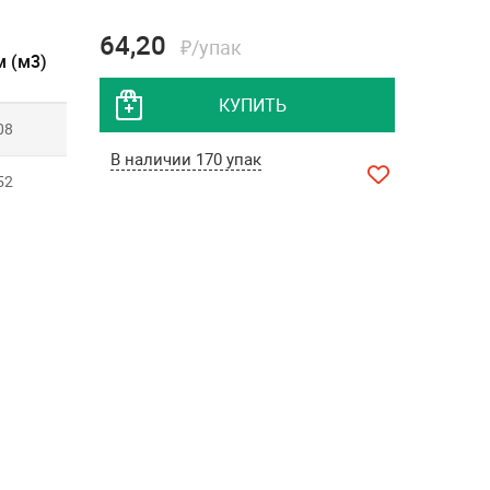
64,20
₽/упак
 (м3)
КУПИТЬ
08
В наличии 170 упак
52