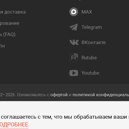
 и доставка
MAX
рование
Telegram
 (FAQ)
ВКонтакте
ты
Rutube
Youtube
02–2026. Ознакомьтесь с
офертой
и
политикой конфиденциаль
екст, фотографии, изображения, и другие объекты, опублико
 соглашаетесь с тем, что мы обрабатываем ваши
 прав интеллектуальной собственности компании Пакетмаркет
ографий, изображений и других объектов данного сайта запре
ОДРОБНЕЕ
.