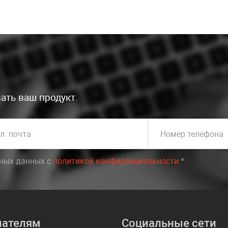
ать ваш продукт.
л. почта
Номер телефона
ьных данных c
политикой конфиденциальности
.*
пателям
Социальные сети