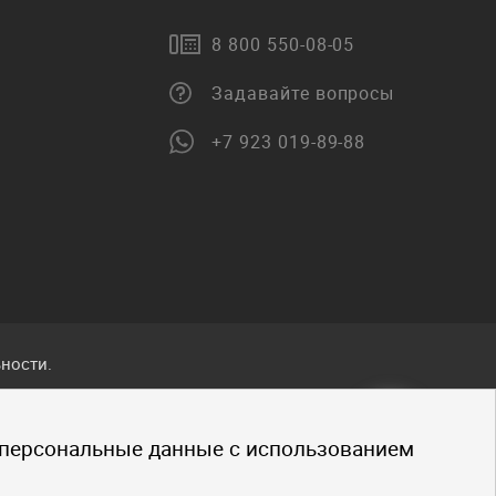
8 800 550-08-05
Задавайте вопросы
+7 923 019-89-88
ности.
ванные
 персональные данные с использованием
.
щено.