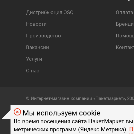
Дистрибьюция OSQ
Оплата
Новости
Бренди
Производство
Помощь
Вакансии
Контак
Услуги
О нас
© Интернет-магазин компании «Пакетмаркет», 20
Мы используем cookie
Любой визуальный и фирменный стиль, контент, т
Во время посещения сайта ПакетМаркет вы
на страницах данного сайта, являются объектом
метрических программ (Яндекс.Метрика).
Любое копирование стиля, контента, текста, фот
П