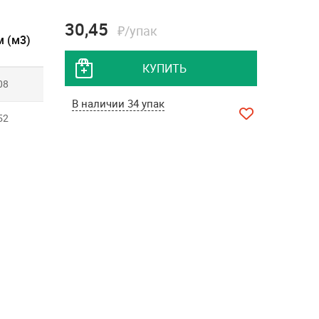
30,45
₽/упак
 (м3)
КУПИТЬ
08
В наличии 34 упак
52