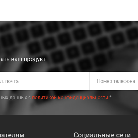
ать ваш продукт.
л. почта
Номер телефона
ьных данных c
политикой конфиденциальности
.*
пателям
Социальные сети