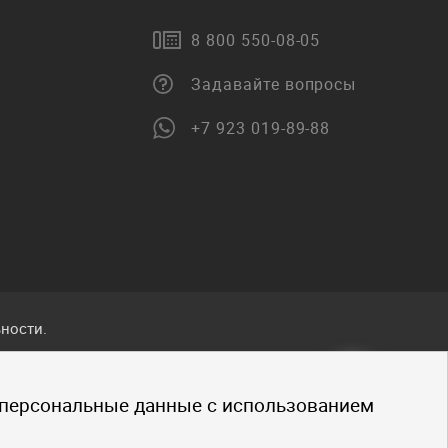
8 800 550-08-05
Задавайте вопросы
+7 923 019-89-88
ности.
ванные
 персональные данные с использованием
.
щено.