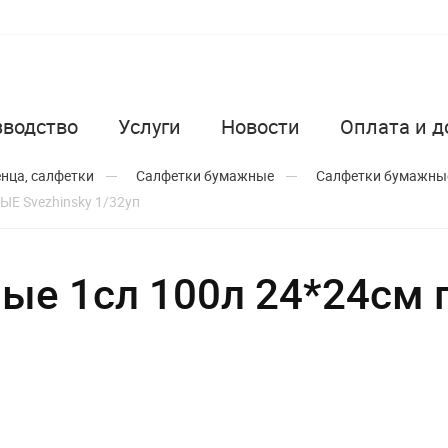
зводство
Услуги
Новости
Оплата и д
енца, салфетки
Салфетки бумажные
Салфетки бумажные
ЫЕ Svezhinsky 1/32уп
ые 1сл 100л 24*24см