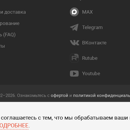
 и доставка
MAX
рование
Telegram
 (FAQ)
ВКонтакте
ты
Rutube
Youtube
02–2026. Ознакомьтесь с
офертой
и
политикой конфиденциаль
екст, фотографии, изображения, и другие объекты, опублико
 соглашаетесь с тем, что мы обрабатываем ваши
 прав интеллектуальной собственности компании Пакетмаркет
ографий, изображений и других объектов данного сайта запре
ОДРОБНЕЕ
.