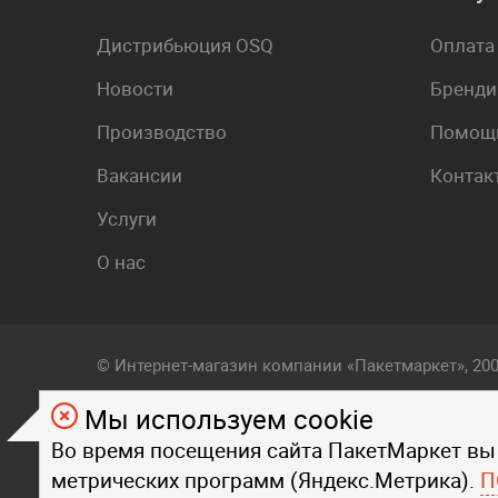
Дистрибьюция OSQ
Оплата
Новости
Бренди
Производство
Помощь
Вакансии
Контак
Услуги
О нас
© Интернет-магазин компании «Пакетмаркет», 20
Мы используем cookie
Любой визуальный и фирменный стиль, контент, т
Во время посещения сайта ПакетМаркет вы
на страницах данного сайта, являются объектом
метрических программ (Яндекс.Метрика).
Любое копирование стиля, контента, текста, фот
П