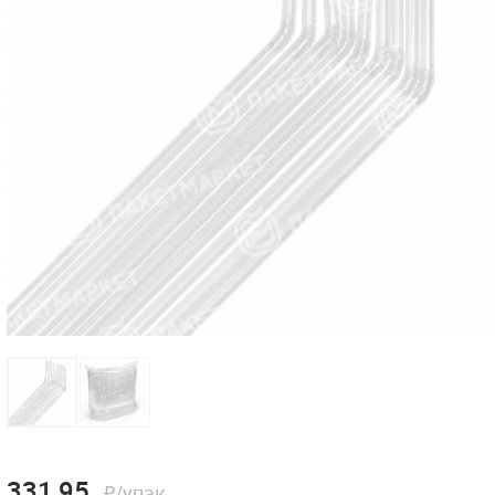
331,95
₽/упак