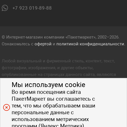
+7 923 019-89-88
© Интернет-магазин компании «Пакетмаркет», 2002–2026.
Ознакомьтесь с
офертой
и
политикой конфиденциальности.
Любой визуальный и фирменный стиль, контент, текст,
фотографии, изображения, и другие объекты,
опубликованные на страницах данного сайта, являются
объектом прав интеллектуальной собственности компании
Мы используем cookie
Пакетмаркет. Любое копирование стиля, контента, текста,
Во время посещения сайта
фотографий, изображений и других объектов данного сайта
ПакетМаркет вы соглашаетесь с
запрещено.
тем, что мы обрабатываем ваши
персональные данные с
использованием метрических
программ (Яндекс.Метрика).