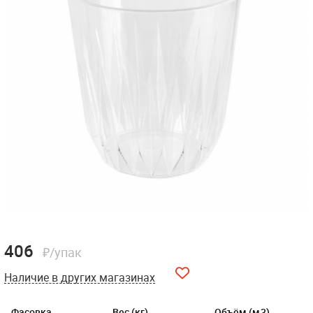
406
₽/упак
Наличие в других магазинах
Фасовка
Вес (кг)
Объём (м3)