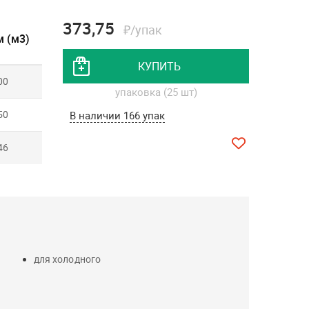
373,75
₽/упак
 (м3)
КУПИТЬ
00
упаковка (25 шт)
50
В наличии 166 упак
46
для холодного