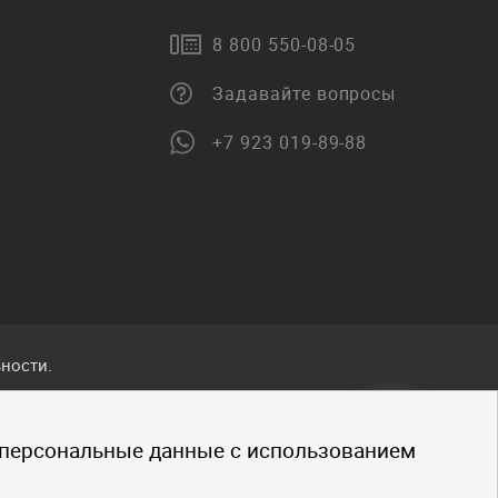
8 800 550-08-05
Задавайте вопросы
+7 923 019-89-88
ности.
ванные
 персональные данные с использованием
.
щено.