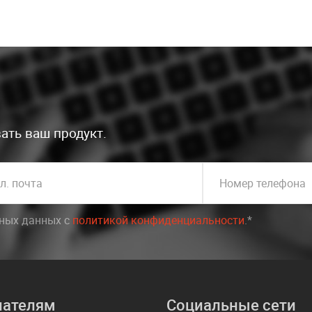
ать ваш продукт.
л. почта
Номер телефона
ьных данных c
политикой конфиденциальности
.*
пателям
Социальные сети