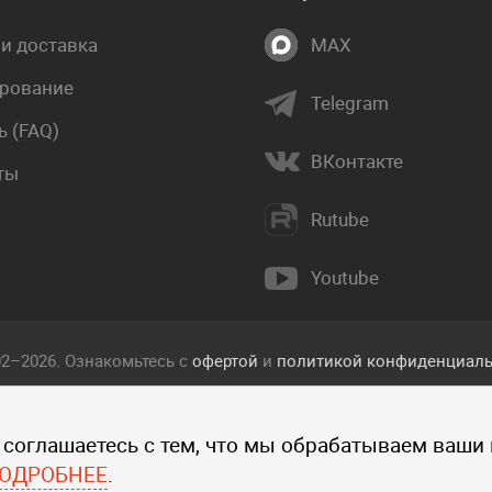
 и доставка
MAX
рование
Telegram
 (FAQ)
ВКонтакте
ты
Rutube
Youtube
02–2026. Ознакомьтесь с
офертой
и
политикой конфиденциаль
екст, фотографии, изображения, и другие объекты, опублико
 соглашаетесь с тем, что мы обрабатываем ваши
 прав интеллектуальной собственности компании Пакетмаркет
ографий, изображений и других объектов данного сайта запре
ОДРОБНЕЕ
.