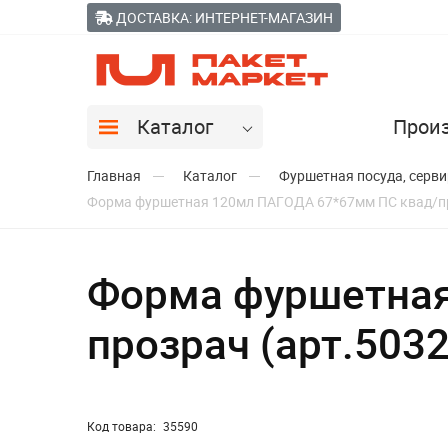
ДОСТАВКА: ИНТЕРНЕТ-МАГАЗИН
Каталог
Прои
Главная
Каталог
Фуршетная посуда, серв
Форма фуршетная 120мл ПАГОДА 67*67мм ПС квад/пр
Форма фуршетная
прозрач (арт.503
Код товара:
35590