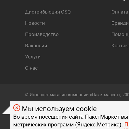
Дистрибьюция OSQ
Оплата
Новости
Бренди
Производство
Помощь
Вакансии
Контак
Услуги
О нас
© Интернет-магазин компании «Пакетмаркет», 20
Мы используем cookie
Любой визуальный и фирменный стиль, контент, т
Во время посещения сайта ПакетМаркет вы
на страницах данного сайта, являются объектом
метрических программ (Яндекс.Метрика).
Любое копирование стиля, контента, текста, фот
П