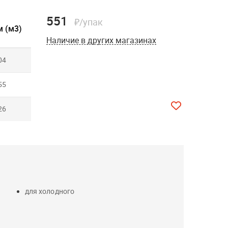
551
₽/упак
 (м3)
Наличие в других магазинах
04
55
26
для холодного