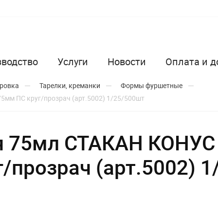
зводство
Услуги
Новости
Оплата и д
ировка
Тарелки, креманки
Формы фуршетные
м ПС круг/прозрач (арт.5002) 1/25/500шт
я 75мл СТАКАН КОНУ
/прозрач (арт.5002) 