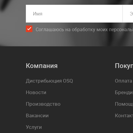
Имя
Э
Соглашаюсь на обработку моих персонал
Компания
Поку
Дистрибьюция OSQ
Оплата
Новости
Бренди
Производство
Помощь
Вакансии
Контак
Услуги