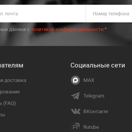
л. почта
Номер телефона
ьных данных c
политикой конфиденциальности
.*
пателям
Социальные сети
 и доставка
MAX
рование
Telegram
 (FAQ)
ВКонтакте
ты
Rutube