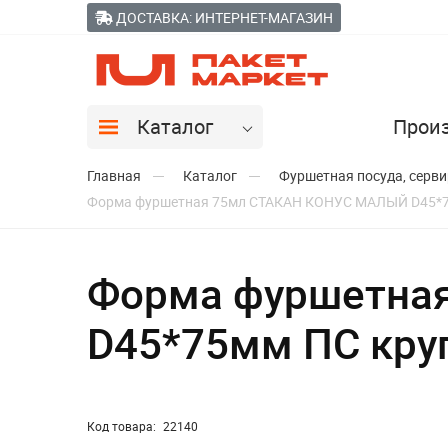
ДОСТАВКА: ИНТЕРНЕТ-МАГАЗИН
Каталог
Прои
Главная
Каталог
Фуршетная посуда, серв
Форма фуршетная 75мл СТАКАН КОНУС МАЛЫЙ D45*75м
Форма фуршетна
D45*75мм ПС круг
Код товара:
22140