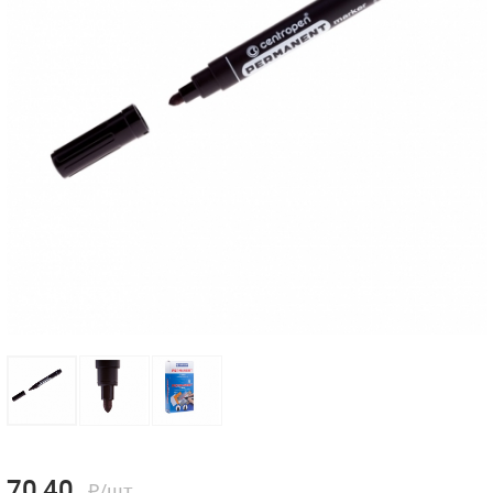
70,40
₽/шт