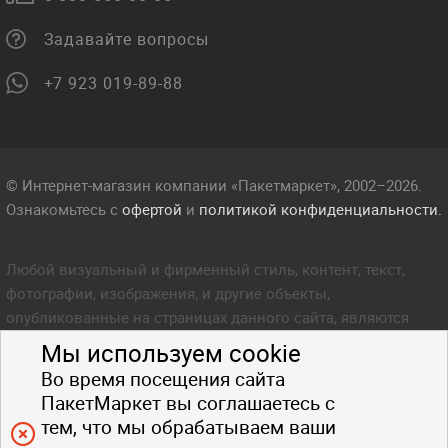
Задавайте вопросы
+7 923 019-89-88
© Интернет-магазин компании «Пакетмаркет», 2002–2026.
Ознакомьтесь с
офертой
и
политикой конфиденциальности.
Любой визуальный и фирменный стиль, контент, текст,
фотографии, изображения, и другие объекты,
опубликованные на страницах данного сайта, являются
объектом прав интеллектуальной собственности компании
Мы используем cookie
Пакетмаркет. Любое копирование стиля, контента, текста,
Во время посещения сайта
фотографий, изображений и других объектов данного сайта
ПакетМаркет вы соглашаетесь с
запрещено.
тем, что мы обрабатываем ваши