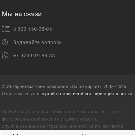
Мы на связи
8 800 550-08-05
Задавайте вопросы
+7 923 019-89-88
© Интернет-магазин компании «Пакетмаркет», 2002–2026.
Ознакомьтесь с
офертой
и
политикой конфиденциальности.
Любой визуальный и фирменный стиль, контент, текст,
фотографии, изображения, и другие объекты,
опубликованные на страницах данного сайта, являются
объектом прав интеллектуальной собственности компании