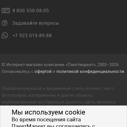
8 800 550-08-05
Задавайте вопросы
+7 923 019-89-88
© Интернет-магазин компании «Пакетмаркет», 2002–2026.
Ознакомьтесь с
офертой
и
политикой конфиденциальности.
Любой визуальный и фирменный стиль, контент, текст,
фотографии, изображения, и другие объекты,
опубликованные на страницах данного сайта, являются
объектом прав интеллектуальной собственности компании
Мы используем cookie
Пакетмаркет. Любое копирование стиля, контента, текста,
Во время посещения сайта
фотографий, изображений и других объектов данного сайта
ПакетМаркет вы соглашаетесь с