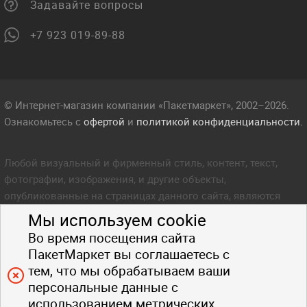
Задавайте вопросы
+7 923 019-89-88
© Интернет-магазин компании «Пакетмаркет», 2002–2026.
Ознакомьтесь с
офертой
и
политикой конфиденциальности.
Любой визуальный и фирменный стиль, контент, текст,
фотографии, изображения, и другие объекты,
опубликованные на страницах данного сайта, являются
объектом прав интеллектуальной собственности компании
Мы используем cookie
Пакетмаркет. Любое копирование стиля, контента, текста,
Во время посещения сайта
фотографий, изображений и других объектов данного сайта
ПакетМаркет вы соглашаетесь с
запрещено.
тем, что мы обрабатываем ваши
персональные данные с
использованием метрических