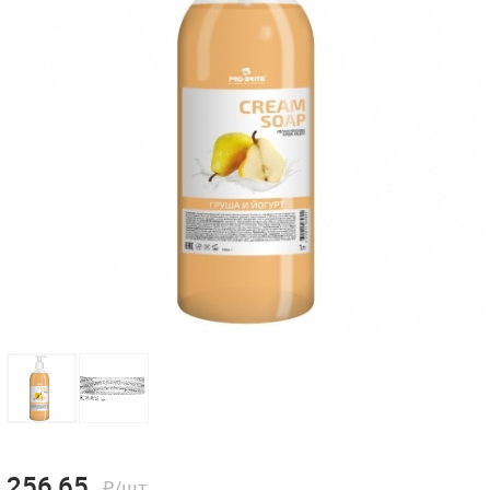
256,65
₽/шт