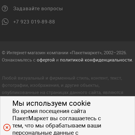
Задавайте вопросы
+7 923 019-89-88
© Интернет-магазин компании «Пакетмаркет», 2002–2026.
Ознакомьтесь с
офертой
и
политикой конфиденциальности.
Любой визуальный и фирменный стиль, контент, текст,
фотографии, изображения, и другие объекты,
опубликованные на страницах данного сайта, являются
объектом прав интеллектуальной собственности компании
Мы используем cookie
Пакетмаркет. Любое копирование стиля, контента, текста,
Во время посещения сайта
фотографий, изображений и других объектов данного сайта
ПакетМаркет вы соглашаетесь с
запрещено.
тем, что мы обрабатываем ваши
персональные данные с