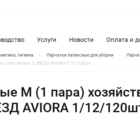
зводство
Услуги
Новости
Оплата и д
метика, гигиена
Перчатки латексные для уборки
Перча
е с хлоп.напыл. 5 ЗВЕЗД AVIORA 1/12/120шт
ые M (1 пара) хозяйс
ЕЗД AVIORA 1/12/120ш