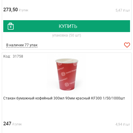
273,50
5,47
₽/упак
₽/шт
КУПИТЬ
упаковка (50 шт)
В наличии 77 упак
Код:
31758
Стакан бумажный кофейный 300мл 90мм красный KF300 1/50/1000шт
247
4,94
₽/упак
₽/шт