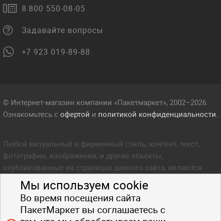
8 800 550-08-05
Задавайте вопросы
+7 923 019-89-88
© Интернет-магазин компании «Пакетмаркет», 2002–2026.
Ознакомьтесь с
офертой
и
политикой конфиденциальности.
Любой визуальный и фирменный стиль, контент, текст,
фотографии, изображения, и другие объекты,
опубликованные на страницах данного сайта, являются
объектом прав интеллектуальной собственности компании
Мы используем cookie
Пакетмаркет. Любое копирование стиля, контента, текста,
Во время посещения сайта
фотографий, изображений и других объектов данного сайта
ПакетМаркет вы соглашаетесь с
запрещено.