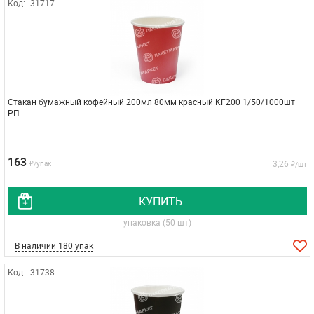
Код:
31717
Стакан бумажный кофейный 200мл 80мм красный KF200 1/50/1000шт
РП
163
3,26
₽/упак
₽/шт
КУПИТЬ
упаковка (50 шт)
В наличии 180 упак
Код:
31738