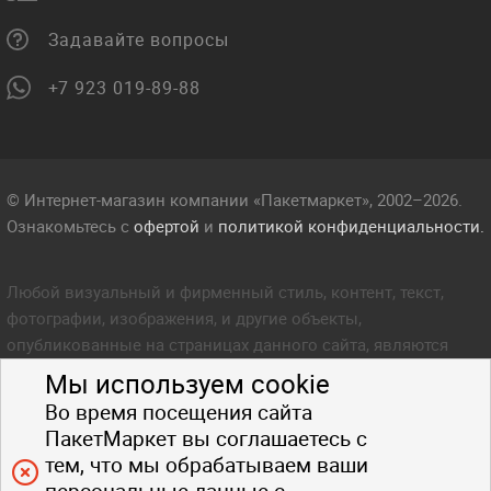
Задавайте вопросы
+7 923 019-89-88
© Интернет-магазин компании «Пакетмаркет», 2002–2026.
Ознакомьтесь с
офертой
и
политикой конфиденциальности.
Любой визуальный и фирменный стиль, контент, текст,
фотографии, изображения, и другие объекты,
опубликованные на страницах данного сайта, являются
объектом прав интеллектуальной собственности компании
Мы используем cookie
Пакетмаркет. Любое копирование стиля, контента, текста,
Во время посещения сайта
фотографий, изображений и других объектов данного сайта
ПакетМаркет вы соглашаетесь с
запрещено.
тем, что мы обрабатываем ваши