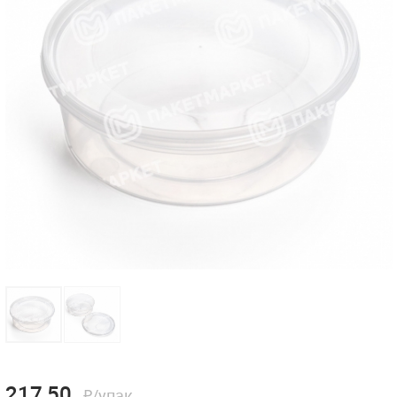
217,50
₽/упак