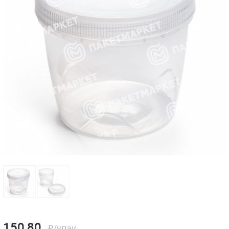
150,80
₽/упак