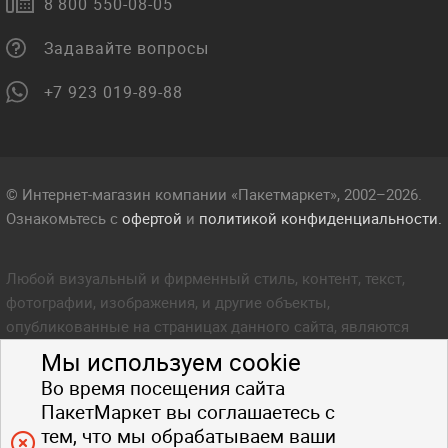
8 800 550-08-05
Задавайте вопросы
+7 923 019-89-88
© Интернет-магазин компании «Пакетмаркет», 2002–2026.
Ознакомьтесь с
офертой
и
политикой конфиденциальности.
Любой визуальный и фирменный стиль, контент, текст,
фотографии, изображения, и другие объекты,
опубликованные на страницах данного сайта, являются
объектом прав интеллектуальной собственности компании
Мы используем cookie
Пакетмаркет. Любое копирование стиля, контента, текста,
Во время посещения сайта
фотографий, изображений и других объектов данного сайта
ПакетМаркет вы соглашаетесь с
запрещено.
тем, что мы обрабатываем ваши