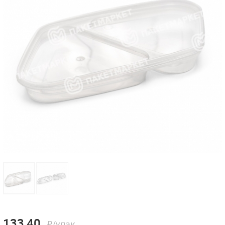
133,40
₽/упак