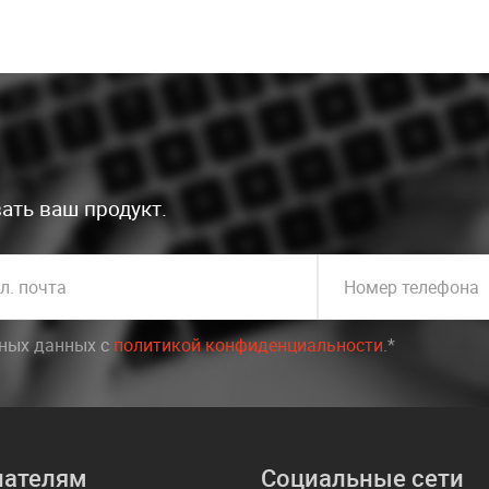
ать ваш продукт.
л. почта
Номер телефона
ьных данных c
политикой конфиденциальности
.*
пателям
Социальные сети