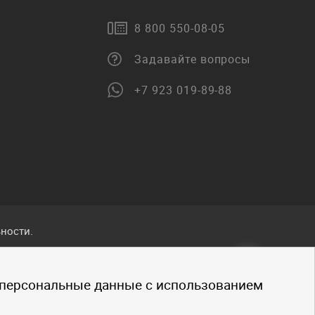
8 800 550-08-05
Задавайте вопросы
+7 923 019-89-88
ности.
ванные
 персональные данные с использованием
.
щено.