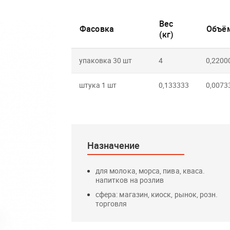
Вес
Фасовка
Объём
(кг)
упаковка 30 шт
4
0,2200
штука 1 шт
0,133333
0,0073
Назначение
для молока, морса, пива, кваса.
напитков на розлив
сфера: магазин, киоск, рынок, розн.
торговля