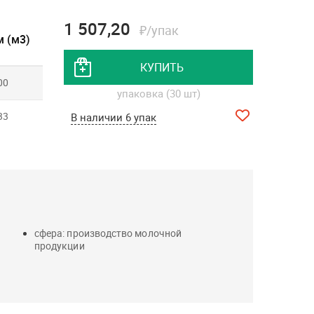
1 507,20
₽/упак
 (м3)
КУПИТЬ
00
упаковка (30 шт)
33
В наличии 6 упак
сфера: производство молочной
продукции