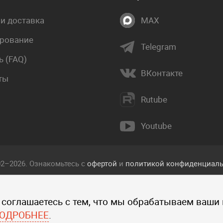
 и доставка
MAX
рование
Telegram
 (FAQ)
ВКонтакте
ты
Rutube
Youtube
02–2026. Ознакомьтесь с
офертой
и
политикой конфиденциаль
екст, фотографии, изображения, и другие объекты, опублико
 соглашаетесь с тем, что мы обрабатываем ваши
 прав интеллектуальной собственности компании Пакетмаркет
ографий, изображений и других объектов данного сайта запре
ОДРОБНЕЕ
.