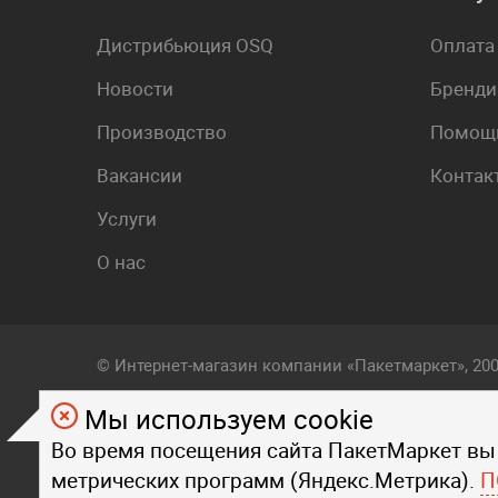
Дистрибьюция OSQ
Оплата
Новости
Бренди
Производство
Помощь
Вакансии
Контак
Услуги
О нас
© Интернет-магазин компании «Пакетмаркет», 20
Мы используем cookie
Любой визуальный и фирменный стиль, контент, т
Во время посещения сайта ПакетМаркет вы
на страницах данного сайта, являются объектом
метрических программ (Яндекс.Метрика).
Любое копирование стиля, контента, текста, фот
П