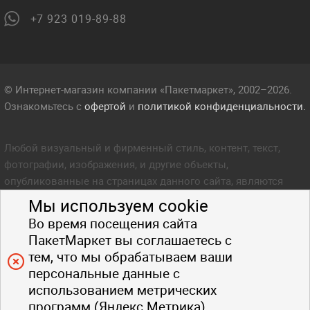
+7 923 019-89-88
© Интернет-магазин компании «Пакетмаркет», 2002–2026.
Ознакомьтесь с
офертой
и
политикой конфиденциальности.
Любой визуальный и фирменный стиль, контент, текст,
фотографии, изображения, и другие объекты,
опубликованные на страницах данного сайта, являются
объектом прав интеллектуальной собственности компании
Мы используем cookie
Пакетмаркет. Любое копирование стиля, контента, текста,
Во время посещения сайта
фотографий, изображений и других объектов данного сайта
ПакетМаркет вы соглашаетесь с
запрещено.
тем, что мы обрабатываем ваши
персональные данные с
использованием метрических
программ (Яндекс.Метрика).