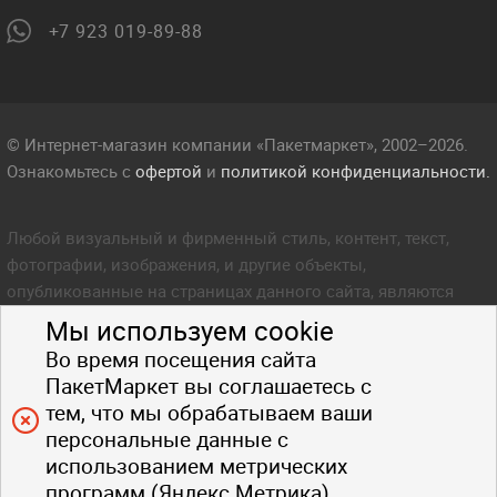
+7 923 019-89-88
© Интернет-магазин компании «Пакетмаркет», 2002–2026.
Ознакомьтесь с
офертой
и
политикой конфиденциальности.
Любой визуальный и фирменный стиль, контент, текст,
фотографии, изображения, и другие объекты,
опубликованные на страницах данного сайта, являются
объектом прав интеллектуальной собственности компании
Мы используем cookie
Пакетмаркет. Любое копирование стиля, контента, текста,
Во время посещения сайта
фотографий, изображений и других объектов данного сайта
ПакетМаркет вы соглашаетесь с
запрещено.
тем, что мы обрабатываем ваши
персональные данные с
использованием метрических
программ (Яндекс.Метрика).