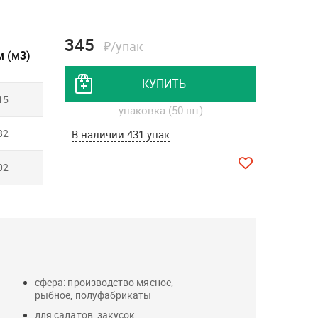
345
₽/упак
 (м3)
КУПИТЬ
15
упаковка (50 шт)
82
В наличии 431 упак
02
сфера: производство мясное,
рыбное, полуфабрикаты
для салатов, закусок