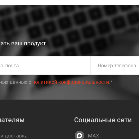
ать ваш продукт.
л. почта
Номер телефона
ьных данных c
политикой конфиденциальности
.*
пателям
Социальные сети
 и доставка
MAX