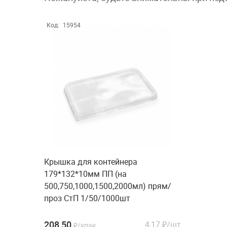
Код:
15954
Крышка для контейнера
179*132*10мм ПП (на
500,750,1000,1500,2000мл) прям/
проз СтП 1/50/1000шт
208,50
4,17
₽/шт
₽/упак