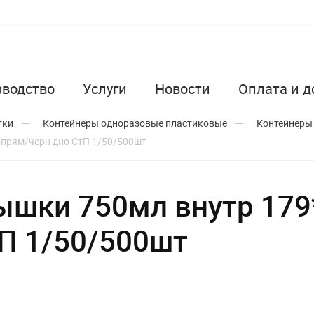
зводство
Услуги
Новости
Оплата и д
тки
Контейнеры одноразовые пластиковые
Контейнеры
 прям/черн дно СтП 1/50/500шт
рышки 750мл внутр 17
П 1/50/500шт