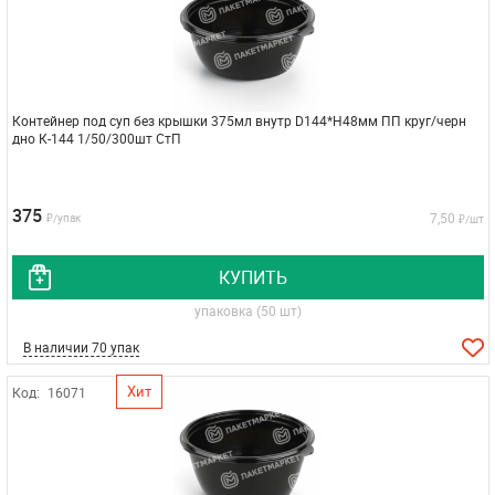
Контейнер под суп без крышки 375мл внутр D144*H48мм ПП круг/черн
дно К-144 1/50/300шт СтП
375
7,50
₽/упак
₽/шт
КУПИТЬ
упаковка (50 шт)
В наличии 70 упак
Хит
Код:
16071