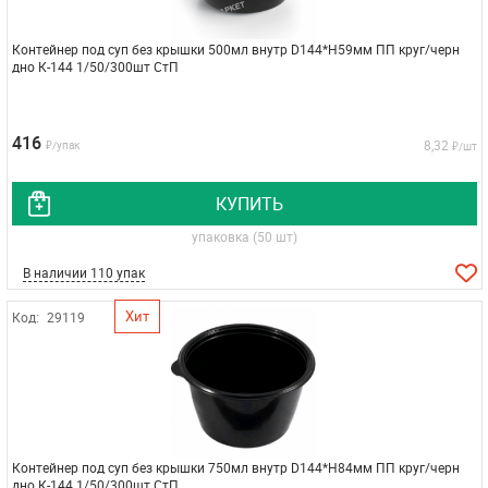
Контейнер под суп без крышки 500мл внутр D144*H59мм ПП круг/черн
дно К-144 1/50/300шт СтП
416
8,32
₽/упак
₽/шт
КУПИТЬ
упаковка (50 шт)
В наличии 110 упак
Хит
Код:
29119
Контейнер под суп без крышки 750мл внутр D144*H84мм ПП круг/черн
дно К-144 1/50/300шт СтП