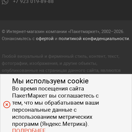
+7 923 019-89-88
© Интернет-магазин компании «Пакетмаркет», 2002–2026.
Ознакомьтесь с
офертой
и
политикой конфиденциальности.
Любой визуальный и фирменный стиль, контент, текст,
фотографии, изображения, и другие объекты,
опубликованные на страницах данного сайта, являются
объектом прав интеллектуальной собственности компании
Мы используем cookie
Пакетмаркет. Любое копирование стиля, контента, текста,
Во время посещения сайта
фотографий, изображений и других объектов данного сайта
ПакетМаркет вы соглашаетесь с
запрещено.
тем, что мы обрабатываем ваши
персональные данные с
использованием метрических
программ (Яндекс.Метрика).
ПОДРОБНЕЕ
.