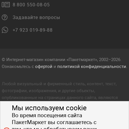
8 800 550-08-05
Задавайте вопросы
+7 923 019-89-88
© Интернет-магазин компании «Пакетмаркет», 2002–2026.
Ознакомьтесь с
офертой
и
политикой конфиденциальности.
Любой визуальный и фирменный стиль, контент, текст,
фотографии, изображения, и другие объекты,
опубликованные на страницах данного сайта, являются
объектом прав интеллектуальной собственности компании
Мы используем cookie
Пакетмаркет. Любое копирование стиля, контента, текста,
Во время посещения сайта
фотографий, изображений и других объектов данного сайта
ПакетМаркет вы соглашаетесь с
запрещено.