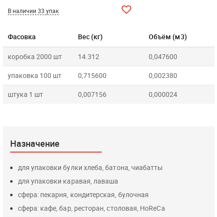
В наличии 33 упак
Фасовка
Вес (кг)
Объём (м3)
коробка 2000 шт
14.312
0,047600
упаковка 100 шт
0,715600
0,002380
штука 1 шт
0,007156
0,000024
Назначение
для упаковки булки хлеба, батона, чиабатты
для упаковки каравая, лаваша
сфера: пекарня, кондитерская, булочная
сфера: кафе, бар, ресторан, столовая, HoReCa