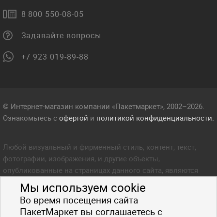
8 800 550-08-05
Задавайте вопросы
+7 923 019-89-88
© Интернет-магазин компании «Пакетмаркет», 2002–2026.
Ознакомьтесь с
офертой
и
политикой конфиденциальности.
Любой визуальный и фирменный стиль, контент, текст,
фотографии, изображения, и другие объекты,
опубликованные на страницах данного сайта, являются
объектом прав интеллектуальной собственности компании
Мы используем cookie
Пакетмаркет. Любое копирование стиля, контента, текста,
Во время посещения сайта
фотографий, изображений и других объектов данного сайта
ПакетМаркет вы соглашаетесь с
запрещено.