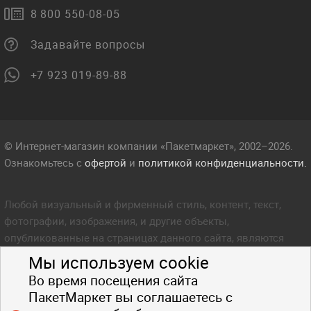
8 800 550-08-05
Задавайте вопросы
+7 923 019-89-88
© Интернет-магазин компании «Пакетмаркет», 2002–2026.
Ознакомьтесь с
офертой
и
политикой конфиденциальности.
Любой визуальный и фирменный стиль, контент, текст,
фотографии, изображения, и другие объекты,
опубликованные на страницах данного сайта, являются
объектом прав интеллектуальной собственности компании
Мы используем cookie
Пакетмаркет. Любое копирование стиля, контента, текста,
Во время посещения сайта
фотографий, изображений и других объектов данного сайта
ПакетМаркет вы соглашаетесь с
запрещено.