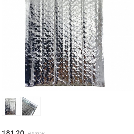
181,20
₽/упак