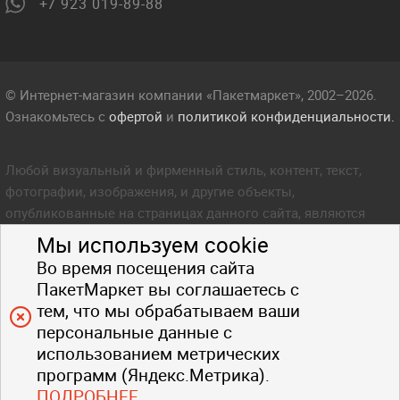
+7 923 019-89-88
© Интернет-магазин компании «Пакетмаркет», 2002–2026.
Ознакомьтесь с
офертой
и
политикой конфиденциальности.
Любой визуальный и фирменный стиль, контент, текст,
фотографии, изображения, и другие объекты,
опубликованные на страницах данного сайта, являются
объектом прав интеллектуальной собственности компании
Мы используем cookie
Пакетмаркет. Любое копирование стиля, контента, текста,
Во время посещения сайта
фотографий, изображений и других объектов данного сайта
ПакетМаркет вы соглашаетесь с
запрещено.
тем, что мы обрабатываем ваши
персональные данные с
использованием метрических
программ (Яндекс.Метрика).
ПОДРОБНЕЕ
.