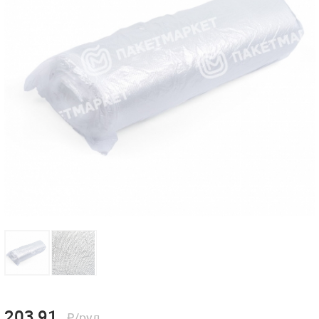
203,91
₽/рул