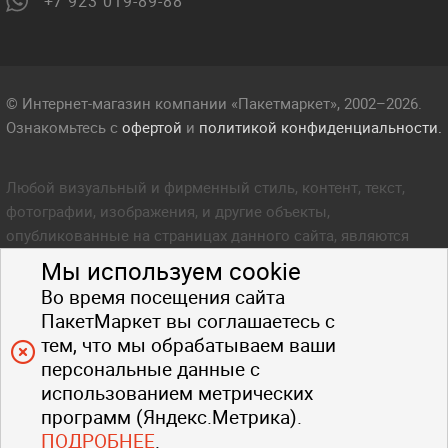
+7 923 019-89-88
© Интернет-магазин компании «Пакетмаркет», 2002–2026.
Ознакомьтесь с
офертой
и
политикой конфиденциальности.
Любой визуальный и фирменный стиль, контент, текст,
фотографии, изображения, и другие объекты,
опубликованные на страницах данного сайта, являются
объектом прав интеллектуальной собственности компании
Мы используем cookie
Пакетмаркет. Любое копирование стиля, контента, текста,
Во время посещения сайта
фотографий, изображений и других объектов данного сайта
ПакетМаркет вы соглашаетесь с
запрещено.
тем, что мы обрабатываем ваши
персональные данные с
использованием метрических
программ (Яндекс.Метрика).
ПОДРОБНЕЕ
.