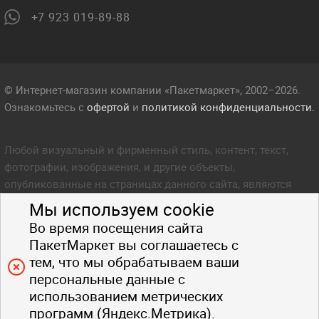
+7 923 019-89-88
© Интернет-магазин компании «Пакетмаркет», 2002–2026.
Ознакомьтесь с
офертой
и
политикой конфиденциальности.
Любой визуальный и фирменный стиль, контент, текст,
фотографии, изображения, и другие объекты,
опубликованные на страницах данного сайта, являются
объектом прав интеллектуальной собственности компании
Мы используем cookie
Пакетмаркет. Любое копирование стиля, контента, текста,
Во время посещения сайта
фотографий, изображений и других объектов данного сайта
ПакетМаркет вы соглашаетесь с
запрещено.
тем, что мы обрабатываем ваши
персональные данные с
использованием метрических
программ (Яндекс.Метрика).