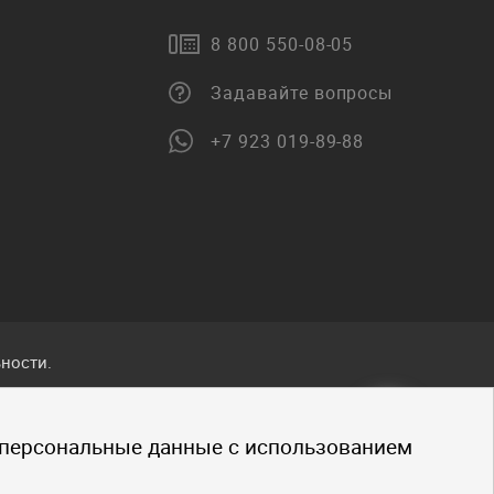
8 800 550-08-05
Задавайте вопросы
+7 923 019-89-88
ности.
ванные
 персональные данные с использованием
.
щено.