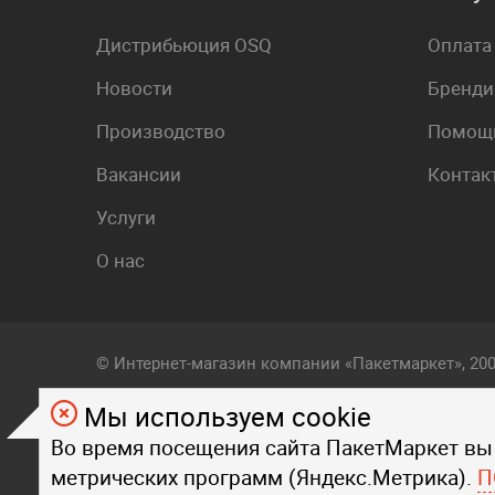
Дистрибьюция OSQ
Оплата
Новости
Бренди
Производство
Помощь
Вакансии
Контак
Услуги
О нас
© Интернет-магазин компании «Пакетмаркет», 20
Мы используем cookie
Любой визуальный и фирменный стиль, контент, т
Во время посещения сайта ПакетМаркет вы
на страницах данного сайта, являются объектом
метрических программ (Яндекс.Метрика).
Любое копирование стиля, контента, текста, фот
П