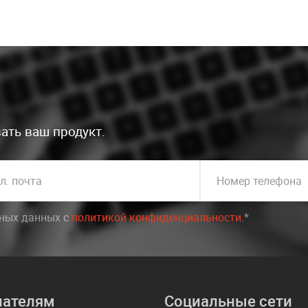
ать ваш продукт.
л. почта
Номер телефона
ьных данных c
политикой конфиденциальности
.*
пателям
Социальные сети