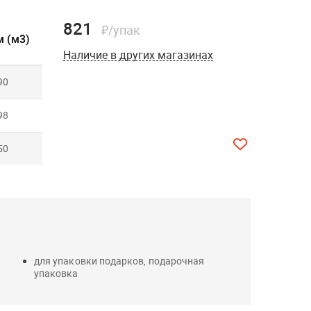
821
₽/упак
 (м3)
Наличие в других магазинах
90
98
50
для упаковки подарков, подарочная
упаковка