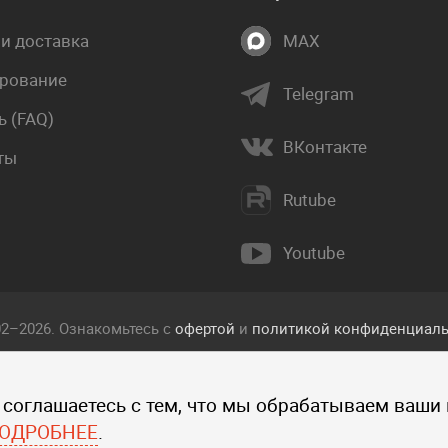
 и доставка
MAX
рование
Telegram
 (FAQ)
ВКонтакте
ты
Rutube
Youtube
02–2026. Ознакомьтесь с
офертой
и
политикой конфиденциаль
екст, фотографии, изображения, и другие объекты, опублико
 соглашаетесь с тем, что мы обрабатываем ваши
 прав интеллектуальной собственности компании Пакетмаркет
ографий, изображений и других объектов данного сайта запре
ОДРОБНЕЕ
.