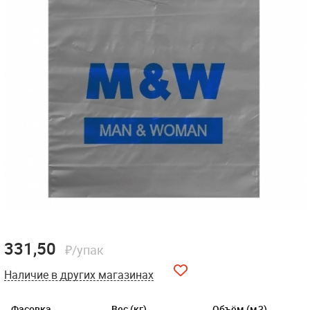
331,50
₽/упак
Наличие в других магазинах
Фасовка
Вес (кг)
Объём (м3)