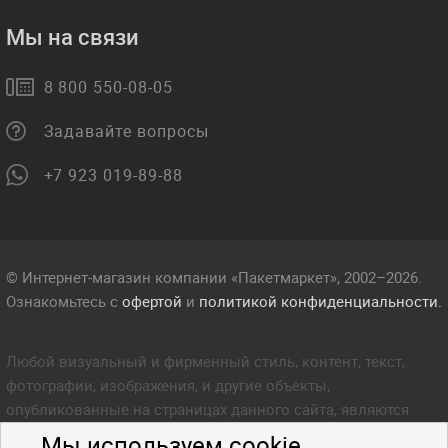
Мы на связи
8 800 550-08-05
Задавайте вопросы
+7 923 019-89-88
© Интернет-магазин компании «Пакетмаркет», 2002–2026.
Ознакомьтесь с
офертой
и
политикой конфиденциальности.
Любой визуальный и фирменный стиль, контент, текст,
фотографии, изображения, и другие объекты,
опубликованные на страницах данного сайта, являются
объектом прав интеллектуальной собственности компании
Мы используем cookie