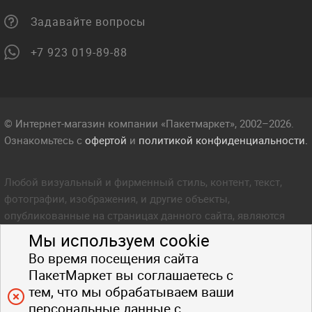
Задавайте вопросы
+7 923 019-89-88
© Интернет-магазин компании «Пакетмаркет», 2002–2026.
Ознакомьтесь с
офертой
и
политикой конфиденциальности.
Любой визуальный и фирменный стиль, контент, текст,
фотографии, изображения, и другие объекты,
опубликованные на страницах данного сайта, являются
объектом прав интеллектуальной собственности компании
Мы используем cookie
Пакетмаркет. Любое копирование стиля, контента, текста,
Во время посещения сайта
фотографий, изображений и других объектов данного сайта
ПакетМаркет вы соглашаетесь с
запрещено.
тем, что мы обрабатываем ваши
персональные данные с