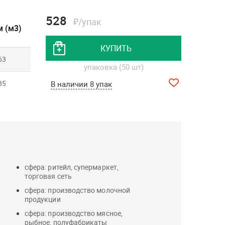
528
₽/упак
 (м3)
КУПИТЬ
63
упаковка (50 шт)
85
В наличии 8 упак
сфера: ритейл, супермаркет,
торговая сеть
сфера: производство молочной
продукции
сфера: производство мясное,
рыбное, полуфабрикаты