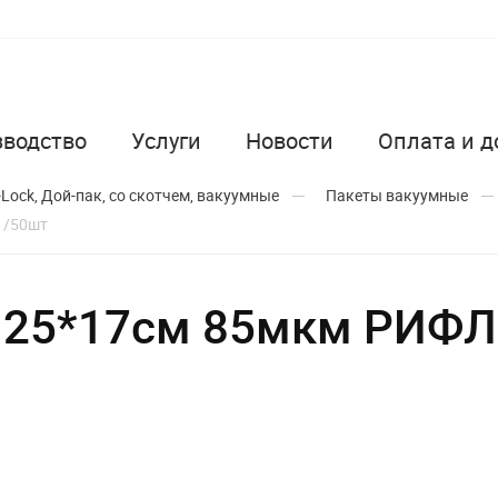
зводство
Услуги
Новости
Оплата и д
-Lock, Дой-пак, со скотчем, вакуумные
Пакеты вакуумные
1/50шт
й 25*17см 85мкм РИФ