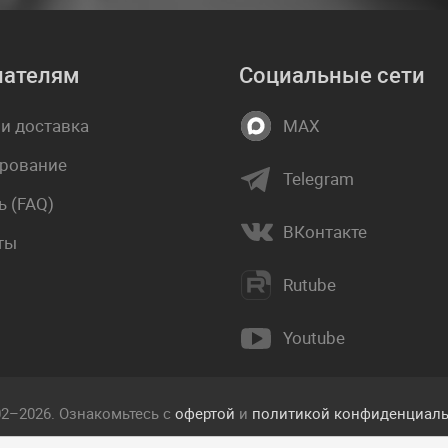
пателям
Социальные сети
 и доставка
MAX
рование
Telegram
 (FAQ)
ВКонтакте
ты
Rutube
Youtube
02–2026. Ознакомьтесь с
офертой
и
политикой конфиденциаль