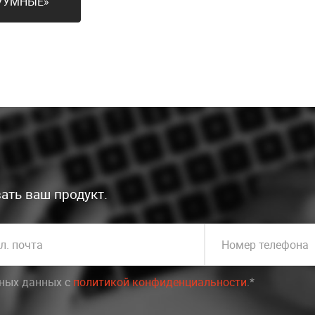
КУУМНЫЕ»
ать ваш продукт.
л. почта
Номер телефона
ьных данных c
политикой конфиденциальности
.*