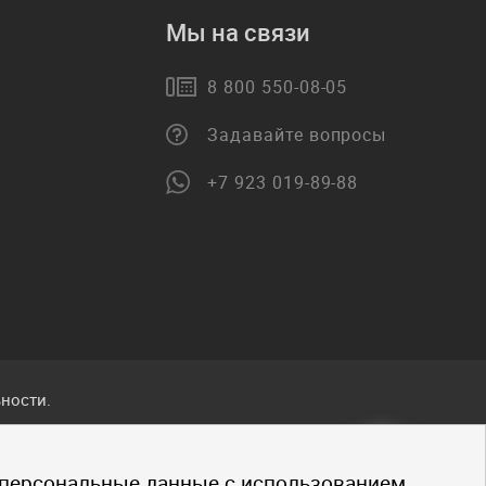
Мы на связи
8 800 550-08-05
Задавайте вопросы
+7 923 019-89-88
ности.
ванные
 персональные данные с использованием
.