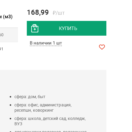
168,99
₽/шт
 (м3)
КУПИТЬ
60
В наличии 1 шт
91
сфера: дом, быт
сфера: офис, администрация,
ресепшн, коворкинг
сфера: школа, детский сад, колледж,
ВУЗ
для упаковки подарков, подарочная