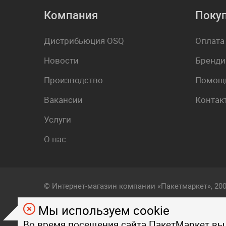
Компания
Поку
Дистрибьюция OSQ
Оплата
Новости
Бренди
Производство
Помощь
Вакансии
Контак
Услуги
О нас
© Интернет-магазин компании «Пакетмаркет», 20
Мы используем cookie
Любой визуальный и фирменный стиль, контент, т
Во время посещения сайта ПакетМаркет вы
на страницах данного сайта, являются объектом