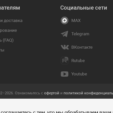
пателям
Социальные сети
 и доставка
MAX
рование
Telegram
 (FAQ)
ВКонтакте
ты
Rutube
Youtube
02–2026. Ознакомьтесь с
офертой
и
политикой конфиденциаль
екст, фотографии, изображения, и другие объекты, опублико
 соглашаетесь с тем, что мы обрабатываем ваши
 прав интеллектуальной собственности компании Пакетмаркет