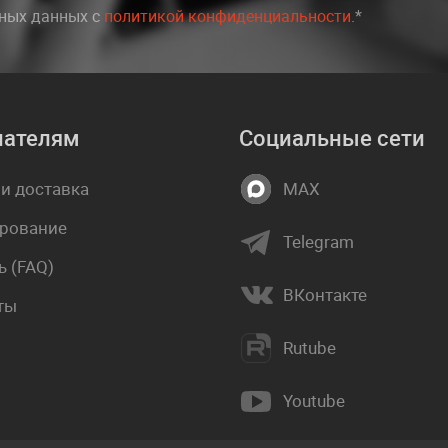
ьных данных c
политикой конфиденциальности
.*
пателям
Социальные сети
 и доставка
MAX
рование
Telegram
 (FAQ)
ВКонтакте
ты
Rutube
Youtube