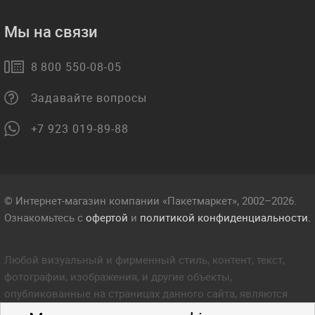
Мы на связи
8 800 550-08-05
Задавайте вопросы
+7 923 019-89-88
© Интернет-магазин компании «Пакетмаркет», 2002–2026.
Ознакомьтесь с
офертой
и
политикой конфиденциальности.
Любой визуальный и фирменный стиль, контент, текст,
фотографии, изображения, и другие объекты,
опубликованные на страницах данного сайта, являются
объектом прав интеллектуальной собственности компании