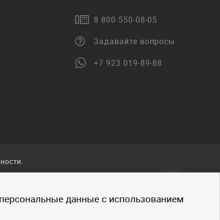
8 800 550-08-05
Задавайте вопросы
+7 923 019-89-88
ности.
ванные
 персональные данные с использованием
.
щено.