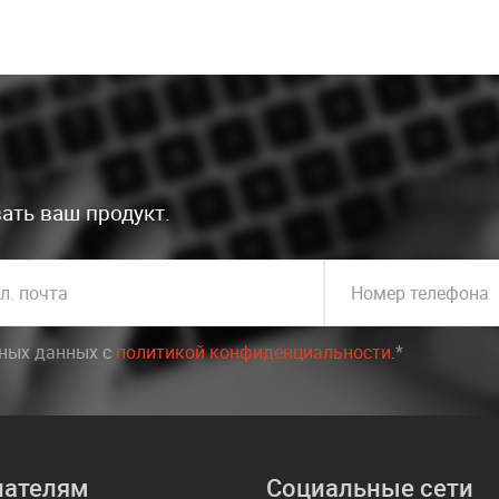
ать ваш продукт.
л. почта
Номер телефона
ьных данных c
политикой конфиденциальности
.*
пателям
Социальные сети