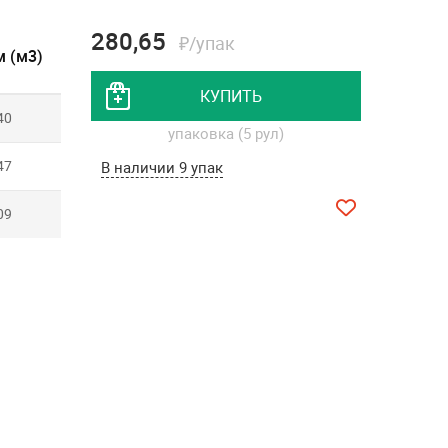
280,65
₽/упак
 (м3)
КУПИТЬ
40
упаковка (5 рул)
47
В наличии 9 упак
09