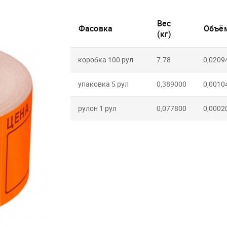
Вес
Фасовка
Объём
(кг)
коробка 100 рул
7.78
0,0209
упаковка 5 рул
0,389000
0,0010
рулон 1 рул
0,077800
0,0002