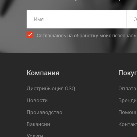
Имя
Э
Соглашаюсь на обработку моих персонал
Компания
Поку
Дистрибьюция OSQ
Оплата
Новости
Бренди
Производство
Помощь
Вакансии
Контак
Услуги