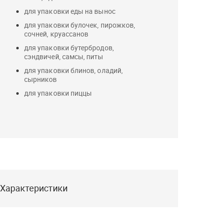
для упаковки еды на вынос
для упаковки булочек, пирожков,
сочней, круассанов
для упаковки бутербродов,
сэндвичей, самсы, питы
для упаковки блинов, оладий,
сырников
для упаковки пиццы
Характеристики