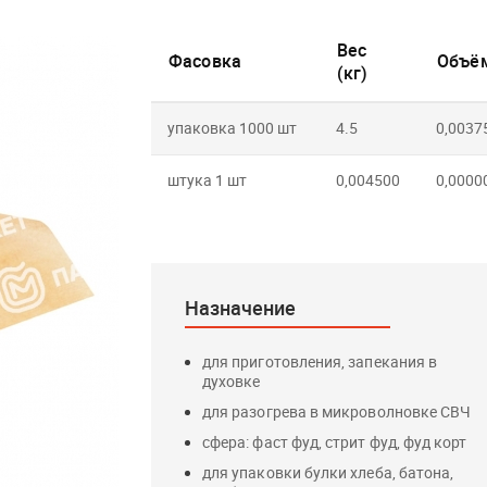
Вес
Фасовка
Объём
(кг)
упаковка 1000 шт
4.5
0,0037
штука 1 шт
0,004500
0,0000
Назначение
для приготовления, запекания в
духовке
для разогрева в микроволновке СВЧ
сфера: фаст фуд, стрит фуд, фуд корт
для упаковки булки хлеба, батона,