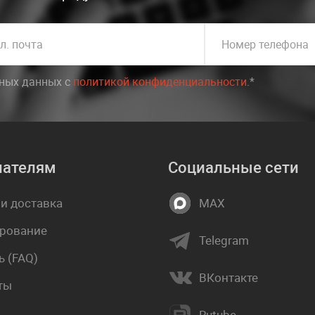
л. почта
Номер телефона
ьных данных c
политикой конфиденциальности
.*
пателям
Социальные сети
 и доставка
MAX
рование
Telegram
 (FAQ)
ВКонтакте
ты
Rutube