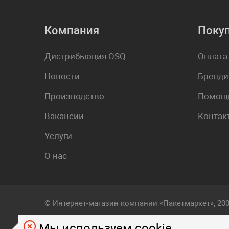
Компания
Поку
Дистрибьюция OSQ
Оплата
Новости
Бренди
Производство
Помощь
Вакансии
Контак
Услуги
О нас
© Интернет-магазин компании «Пакетмаркет», 20
Мы используем cookie