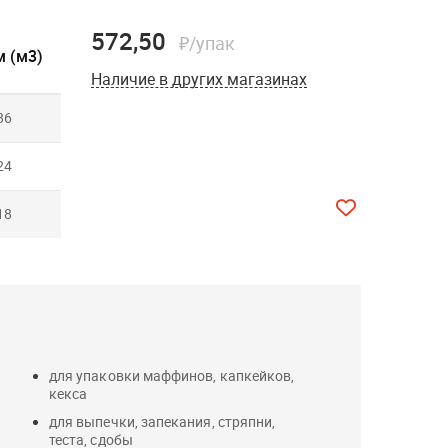
572,50
₽/упак
 (м3)
Наличие в других магазинах
86
24
18
для упаковки маффинов, капкейков,
кекса
для выпечки, запекания, стряпни,
теста, сдобы