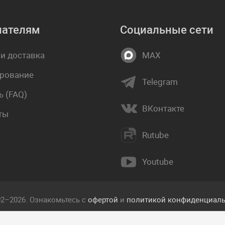
пателям
Социальные сети
 и доставка
MAX
рование
Telegram
 (FAQ)
ВКонтакте
ты
Rutube
Youtube
02–2026. Ознакомьтесь с
офертой
и
политикой конфиденциаль