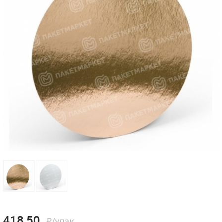
418,50
₽/упак