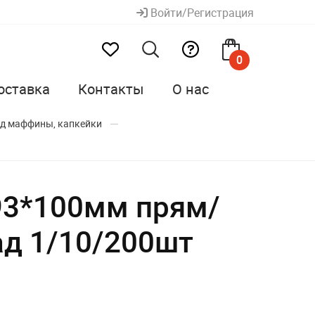
Войти/Регистрация
0
оставка
Контакты
О нас
од маффины, капкейки
93*100мм прям/
ад 1/10/200шт