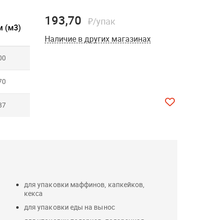
193,70
₽/упак
 (м3)
Наличие в других магазинах
00
70
87
для упаковки маффинов, капкейков,
кекса
для упаковки еды на вынос