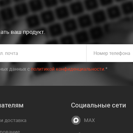
ать ваш продукт.
л. почта
Номер телефона
ьных данных c
политикой конфиденциальности
.*
пателям
Социальные сети
 и доставка
MAX
рование