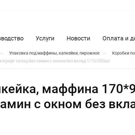
зводство
Услуги
Новости
Оплата и д
Упаковка под маффины, капкейки, пирожное
Коробки п
/крафт склад без ламин с окном без вклад 1/10/200шт
пкейка, маффина 170*
ламин с окном без вкл