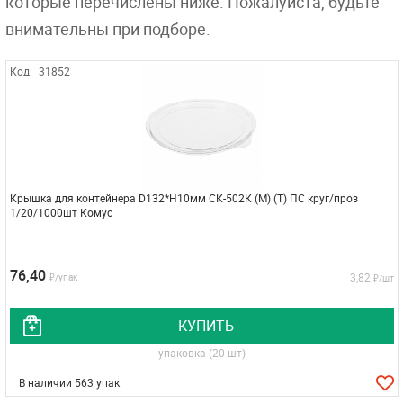
которые перечислены ниже. Пожалуйста, будьте
внимательны при подборе.
Код:
31852
Крышка для контейнера D132*Н10мм СК-502К (М) (Т) ПС круг/проз
1/20/1000шт Комус
76,40
3,82
₽/упак
₽/шт
КУПИТЬ
упаковка (20 шт)
В наличии 563 упак