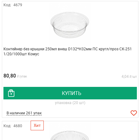
Код:
4679
Контейнер без крышки 250мл внеш D132*H32мм ПС кругл/проз СК-251
1/20/1000шт Комус
80,80
4,04
₽/упак
₽/шт
КУПИТЬ
упаковка (20 шт)
В наличии 261 упак
Хит
Код:
4680